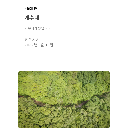
Facility
개수대
개수대가 있습니다.
펜션지기
HOME
2022년 5월 13일
ABOUT
인사말
ROOMS
외부풍경
배치도
FACILITY
오페라글램핑
RESERVATION
럭셔리오페라글램핑
예약안내
힐링글램핑
TRAVEL
실시간예약
황토패밀리펜션