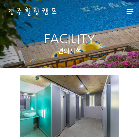
FACILITY
Hit enter to search or ESC to close
편의시설