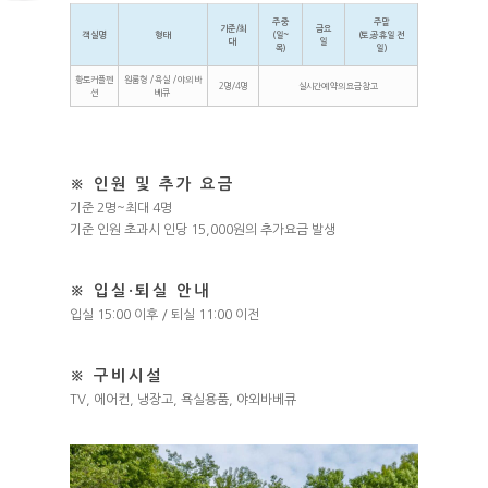
주중
주말
기준/최
금요
객실명
형태
(일~
(토,공휴일 전
대
일
목)
일)
황토커플펜
원룸형 / 욕실 / 야외바
2명/4명
실시간예약의 요금참고
션
베큐
※ 인원 및 추가 요금
기준 2명~최대 4명
기준 인원 초과시 인당 15,000원의 추가요금 발생
※ 입실·퇴실 안내
입실 15:00 이후 / 퇴실 11:00 이전
※ 구비시설
TV, 에어컨, 냉장고, 욕실용품, 야외바베큐