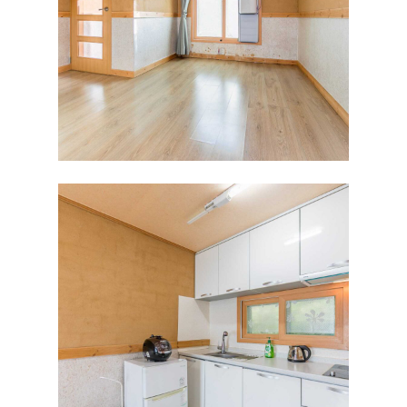
TRAVEL
실시간예약
황토패밀리펜션
황토힐링펜션
오토캠핑