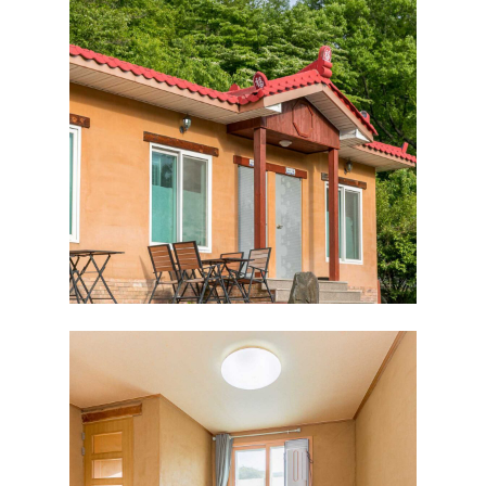
HOME
ABOUT
인사말
ROOMS
외부풍경
배치도
FACILITY
오페라글램핑
RESERVATION
럭셔리오페라글램핑
예약안내
힐링글램핑