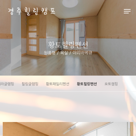
Hit enter to search or ESC to close
황토힐링펜션
원룸형 / 욕실 / 야외바베큐
페라글램핑
힐링글램핑
황토패밀리펜션
황토힐링펜션
오토캠핑